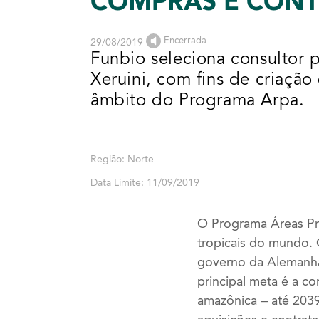
COMPRAS E CON
Encerrada
29/08/2019
Funbio seleciona consultor p
Xeruini, com fins de criaçã
âmbito do Programa Arpa.
Região: Norte
Data Limite: 11/09/2019
O Programa Áreas Pro
tropicais do mundo. 
governo da Alemanha
principal meta é a c
amazônica – até 2039.