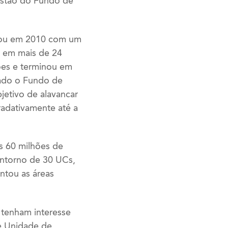
estão do Fundo de
minou em 2010 com um
s em mais de 24
ões e terminou em
riado o Fundo de
jetivo de alavancar
adativamente até a
s 60 milhões de
entorno de 30 UCs,
ntou as áreas
 tenham interesse
de Unidade de