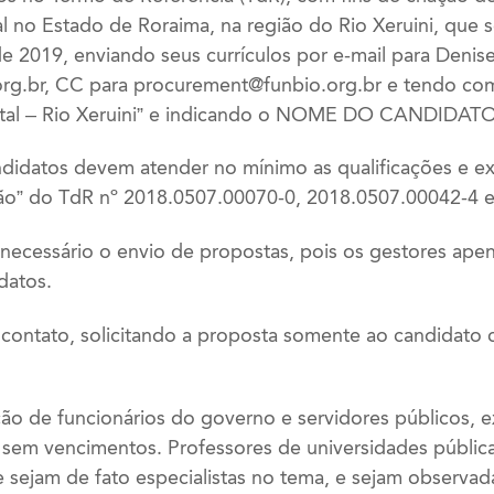
 no Estado de Roraima, na região do Rio Xeruini, que 
 2019, enviando seus currículos por e-mail para Denise 
rg.br
, CC para
procurement@funbio.org.br
e tendo co
tal – Rio Xeruini” e indicando o NOME DO CANDIDATO
ndidatos devem atender no mínimo as qualificações e ex
ção” do TdR nº 2018.0507.00070-0, 2018.0507.00042-4 
é necessário o envio de propostas, pois os gestores ap
datos.
contato, solicitando a proposta somente ao candidato cu
ção de funcionários do governo e servidores públicos,
 sem vencimentos. Professores de universidades públi
 sejam de fato especialistas no tema, e sejam observada