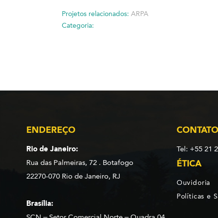
Projetos relacionados:
ARPA
Categoria:
ENDEREÇO
CONTAT
Rio de Janeiro:
Tel: +55 21 
Rua das Palmeiras, 72 . Botafogo
ÉTICA
22270-070 Rio de Janeiro, RJ
Ouvidoria
Políticas e 
Brasília:
SCN – Setor Comercial Norte – Quadra 04