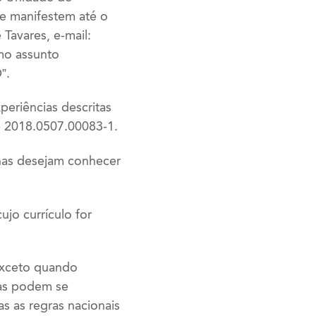
se manifestem até o
Tavares, e-mail:
mo assunto
”.
periências descritas
e 2018.0507.00083-1.
enas desejam conhecer
jo currículo for
 exceto quando
cas podem se
s as regras nacionais