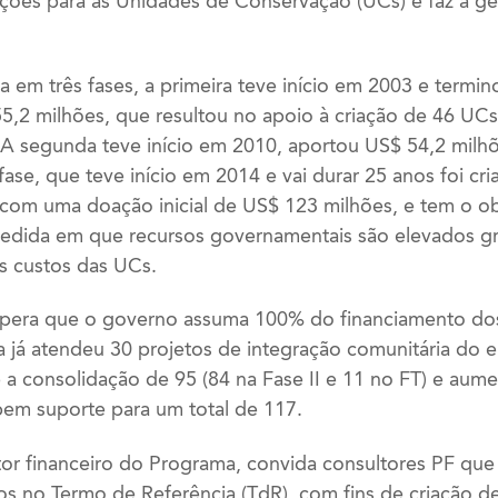
ações para as Unidades de Conservação (UCs) e faz a g
dida em três fases, a primeira teve início em 2003 e ter
55,2 milhões, que resultou no apoio à criação de 46 UC
 A segunda teve início em 2010, aportou US$ 54,2 milh
 fase, que teve início em 2014 e vai durar 25 anos foi c
 com uma doação inicial de US$ 123 milhões, e tem o ob
medida em que recursos governamentais são elevados gr
os custos das UCs.
pera que o governo assuma 100% do financiamento do
 já atendeu 30 projetos de integração comunitária do 
a consolidação de 95 (84 na Fase II e 11 no FT) e aume
em suporte para um total de 117.
r financeiro do Programa, convida consultores PF que
tos no Termo de Referência (TdR), com fins de criação 