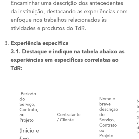
Encaminhar uma descrição dos antecedentes
da instituição, destacando as experiências com
enfoque nos trabalhos relacionados às
atividades e produtos do TdR.
Experiência específica
3.1. Destaque e indique na tabela abaixo as
experiências em especificas correlatas ao
TdR:
Período
Nome e
do
breve
Serviço,
t
descrição
Contrato,
c
Contratante
do
ou
p
/ Cliente
Serviço,
Projeto
v
Contrato
(Início e
ou
i
Projeto