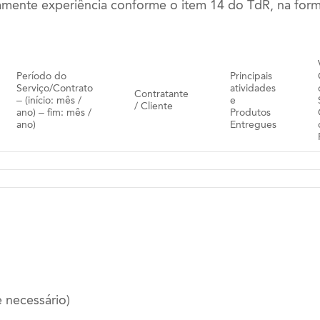
amente experiência conforme o item 14 do TdR, na for
Período do
Principais
Serviço/Contrato
atividades
Contratante
– (início: mês /
e
/ Cliente
ano) – fim: mês /
Produtos
ano)
Entregues
e necessário)