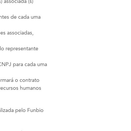
) associada (s)
ntes de cada uma
es associadas,
lo representante
 CNPJ para cada uma
irmará o contrato
 recursos humanos
alizada pelo Funbio