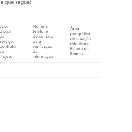
ma que segue:
Valor
Nome e
Área
Global
telefone
geográfica
do
do contato
de atuação
Serviço,
para
(Município,
Contrato
verificação
Estado ou
ou
da
Bioma)
Projeto
informação