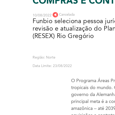
COMPRAS E CON
Cancelada
10/08/2022
Funbio seleciona pessoa jurí
revisão e atualização do Pl
(RESEX) Rio Gregório
Região: Norte
Data Limite: 23/08/2022
O Programa Áreas Pro
tropicais do mundo. 
governo da Alemanha
principal meta é a c
amazônica – até 2039.