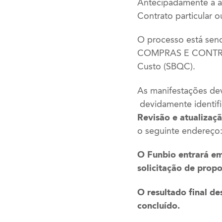
Antecipadamente à as
Contrato particular 
O processo está s
COMPRAS E CONTRATA
Custo (SBQC).
As manifestações dev
devidamente identi
Revisão e atualizaç
o seguinte endereço
O
Funbio entrará e
solicitação de 
O resultado final d
concluído.