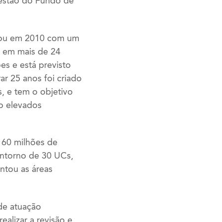
gestão do Fundo de
minou em 2010 com um
s em mais de 24
es e está previsto
ar 25 anos foi criado
, e tem o objetivo
o elevados
 60 milhões de
entorno de 30 UCs,
ntou as áreas
de atuação
ealizar a revisão e