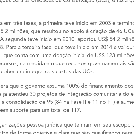
ações para as Unidades de Conservação (UCs), e faz a 
dida em três fases, a primeira teve início em 2003 e ter
55,2 milhões, que resultou no apoio à criação de 46 UC
 A segunda teve início em 2010, aportou US$ 54,2 milhõ
. Para a terceira fase, que teve início em 2014 e vai dur
, que conta com uma doação inicial de US$ 123 milhões
recursos, na medida em que recursos governamentais sã
 cobertura integral dos custos das UCs.
pera que o governo assuma 100% do financiamento dos
 já atendeu 30 projetos de integração comunitária do 
a consolidação de 95 (84 na Fase II e 11 no FT) e aume
em suporte para um total de 117.
ganizações pessoa jurídica que tenham em seu escopo 
re de forma objetiva e clara que são qualificados para r