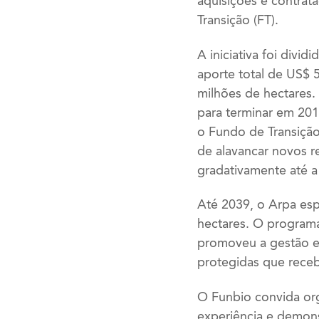
aquisições e contrat
Transição (FT).
A iniciativa foi divi
aporte total de US$ 
milhões de hectares.
para terminar em 2018
o Fundo de Transição
de alavancar novos 
gradativamente até a
Até 2039, o Arpa es
hectares. O programa
promoveu a gestão e 
protegidas que receb
O Funbio convida or
experiência e demonst