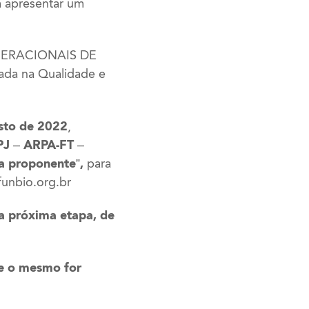
m apresentar um
OPERACIONAIS DE
da na Qualidade e
sto de
2022
,
PJ – ARPA-FT –
a proponente”,
para
unbio.org.br
a próxima etapa, de
ue o mesmo for