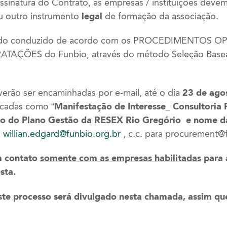
sinatura do Contrato, as empresas / instituições deve
ou outro instrumento
legal
de formação da associação.
endo conduzido de acordo com os PROCEDIMENTOS 
ÇÕES do Funbio, através do método Seleção Basea
erão ser encaminhadas por e-mail, até o dia
23 de ago
ficadas como
“Manifestação de Interesse_
Consultoria 
ão do Plano Gestão da
RESEX Rio Gregório e nome d
:
willian.edgard@funbio.org.br
, c.c. para
procurement@f
m contato
somente com as empresas habilitadas
para 
proposta.
este processo será divulgado nesta chamada, assim q