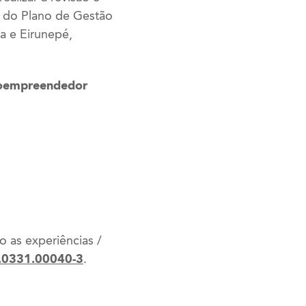
o do Plano de Gestão
a e Eirunepé,
croempreendedor
 as experiências /
.0331.00040-3
.