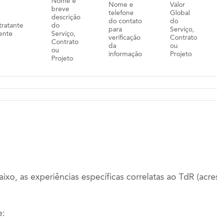
Nome e
Nome e
Valor
breve
telefone
Global
descrição
do contato
do
ratante
do
para
Serviço,
iente
Serviço,
verificação
Contrato
Contrato
da
ou
ou
informação
Projeto
Projeto
aixo, as experiências específicas correlatas ao TdR (acres
e: