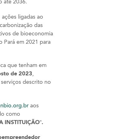
 até 2036.
m ações ligadas ao
carbonização das
ativos de bioeconomia
o Pará em 2021 para
ica que tenham em
sto de 2023
,
 serviços descrito no
unbio.org.br
aos
do como
 INSTITUIÇÃO”.
croempreendedor