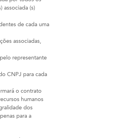
) associada (s)
edentes de cada uma
ações associadas,
 pelo representante
o do CNPJ para cada
irmará o contrato
 recursos humanos
egralidade dos
apenas para a