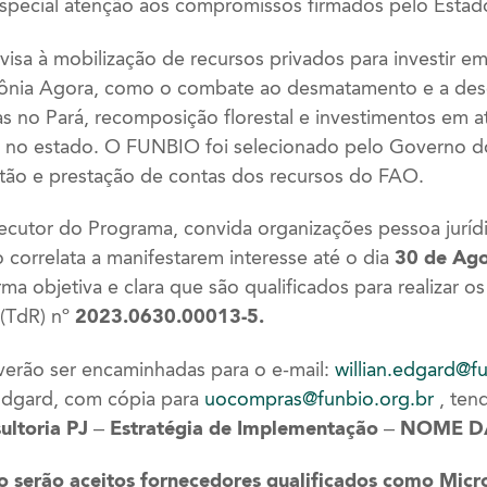
pecial atenção aos compromissos firmados pelo Estado
a visa à mobilização de recursos privados para investir e
ônia Agora, como o combate ao desmatamento e a des
s no Pará, recomposição florestal e investimentos em 
is no estado. O FUNBIO foi selecionado pelo Governo d
stão e prestação de contas dos recursos do FAO.
utor do Programa, convida organizações pessoa juríd
correlata a manifestarem interesse até o dia
30 de Ago
 objetiva e clara que são qualificados para realizar os
 (TdR) nº
2023.0630.00013-5.
verão ser encaminhadas para o e-mail:
willian.edgard@f
Edgard, com cópia para
uocompras@funbio.org.br
, ten
ultoria PJ – Estratégia de Implementação
– NOME DA
ão serão aceitos fornecedores qualificados como Mi