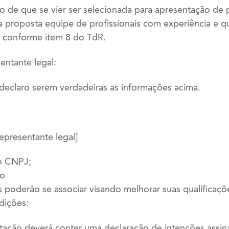
o de que se vier ser selecionada para apresentação de 
a proposta equipe de profissionais com experiência e qu
, conforme item 8 do TdR.
entante legal:
 declaro serem verdadeiras as informações acima.
epresentante legal]
o CNPJ;
io
s poderão se associar visando melhorar suas qualificaçõ
dições:
stação deverá conter uma declaração de intenções assi