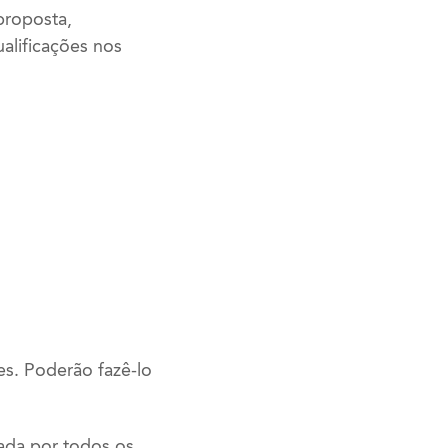
proposta,
alificações nos
es. Poderão fazê-lo
nada por todos os