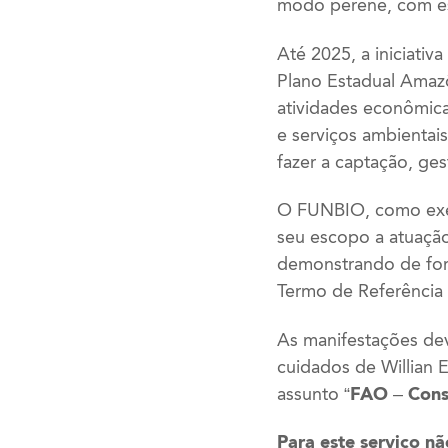
modo perene, com es
Até 2025, a iniciativ
Plano Estadual Amaz
atividades econômica
e serviços ambienta
fazer a captação, ge
O FUNBIO, como exec
seu escopo a atuação 
demonstrando de forma
Termo de Referência
As manifestações de
cuidados de Willian 
assunto
“FAO – Cons
Para este serviço n