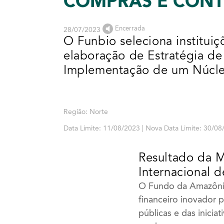
COMPRAS E CON
Encerrada
28/07/2023
O Funbio seleciona instituiç
elaboração de Estratégia d
Implementação de um Núcl
Região: Norte
Data Limite: 11/08/2023 | Nova Data Limite: 30/0
Resultado da M
Internacional d
O Fundo da Amazônia
financeiro inovador 
públicas e das inici