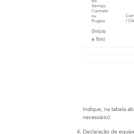
do
Serviço,
Contrato
Cont
ou
/ Cl
Projeto
(Início
e fim)
Indique, na tabela ab
necessário):
Declaração de equip