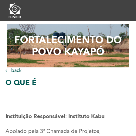
FORTALECIMENTO DO
POVO KAYAPÓ
back
O
QUE É
Instituição Responsável
:
Instituto Kabu
Apoiado pela 3ª Chamada de Projetos,