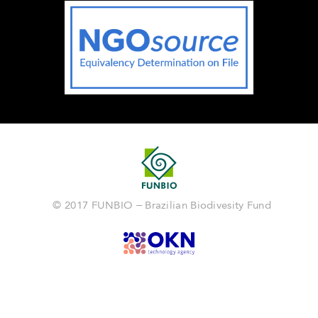
© 2017 FUNBIO – Brazilian Biodivesity Fund