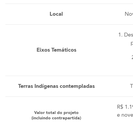
Local
Nov
1. De
Eixos Temáticos
Terras Indígenas contempladas
T
R$ 1.1
Valor total do projeto
e nove
(incluindo contrapartida)