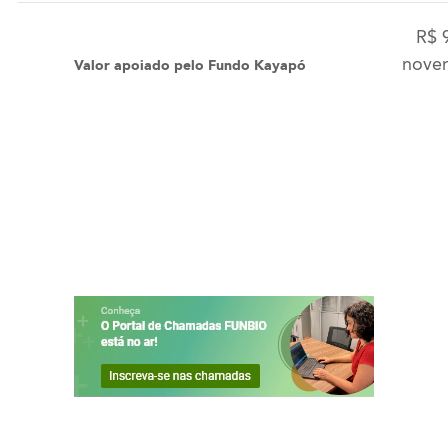
R$ 
noven
Valor apoiado pelo Fundo Kayapó