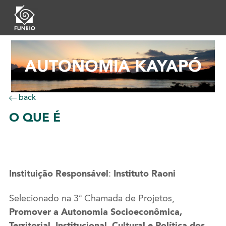
AUTONOMIA KAYAPÓ
back
O
QUE É
Instituição Responsável
:
Instituto Raoni
Selecionado na 3ª Chamada de Projetos,
Promover a Autonomia Socioeconômica,
Territorial, Institucional, Cultural e Política dos