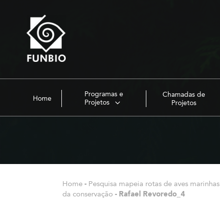
Programas e
Chamadas de
Home
Projetos
Projetos
Home
-
Pesquisa mapeia rotas de aves marinha
da conservação
-
Rafael Revoredo_4