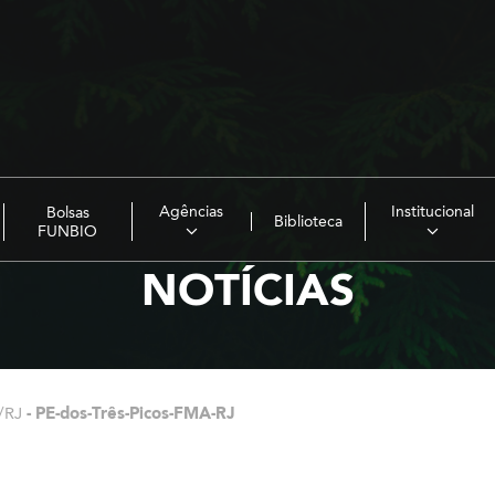
Agências
Institucional
Bolsas
Biblioteca
FUNBIO
NOTÍCIAS
/RJ
-
PE-dos-Três-Picos-FMA-RJ