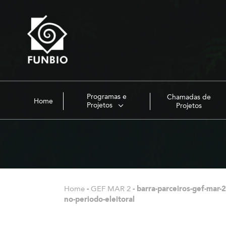
Programas e
Chamadas de
Home
Projetos
Projetos
Home
-
GEF MAR 2
-
barra-parceiros-gef-mar-2
no-periodo-eleitoral