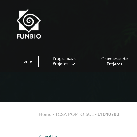
Programas e
Chamadas de
Home
Projetos
Projetos
Home
-
TCSA PORTO SUL
-
L1040780
voltar