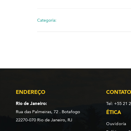
Categoria:
ENDEREÇO
CONTAT
Rio de Janeiro:
Tel: +55 21 
Rua das Palmeiras, 72 . Botafogo
ÉTICA
22270-070 Rio de Janeiro, RJ
Ouvidoria