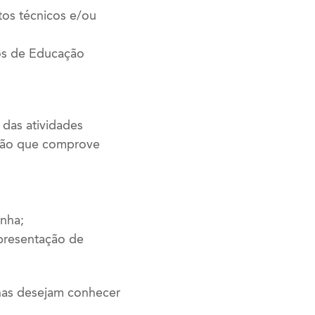
tos técnicos e/ou
cos de Educação
 das atividades
ação que comprove
inha;
presentação de
enas desejam conhecer