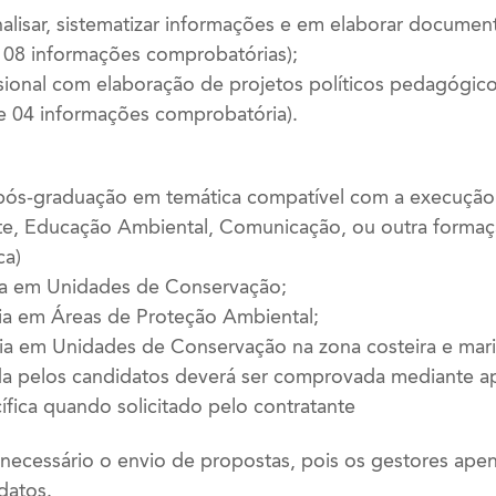
nalisar, sistematizar informações e em elaborar documen
e 08 informações comprobatórias);
issional com elaboração de projetos políticos pedagógi
e 04 informações comprobatória).
u pós-graduação em temática compatível com a execução
te, Educação Ambiental, Comunicação, ou outra form
ca)
ncia em Unidades de Conservação;
ncia em Áreas de Proteção Ambiental;
ncia em Unidades de Conservação na zona costeira e mar
ada pelos candidatos deverá ser comprovada mediante a
ica quando solicitado pelo contratante
é necessário o envio de propostas, pois os gestores ap
datos.