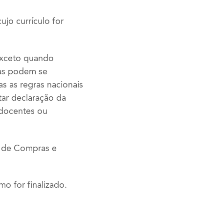
jo currículo for
 exceto quando
cas podem se
s as regras nacionais
tar declaração da
 docentes ou
 de Compras e
o for finalizado.