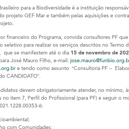
sileiro para a Biodiversidade é a instituição responsáv
 do projeto GEF Mar e também pelas aquisições e contra
ojeto.
or financeiro do Programa, convida consultores PF que
o seletivo para realizar os serviços descritos no Termo 
, que se manifestem até o dia
15 de novembro
de 20
 para José Mauro Filho, e-mail:
jose.mauro@funbio.org.b
org.br
e tendo como assunto “Consultoria PF – Elabo
 do CANDIDATO”.
ndidatos devem obrigatoriamente atender, no mínimo, às
s no item 7, Perfil do Profissional (para PF) e seguir o
2021.1228.00353-6:
cioambiental;
alho com Comunidades;