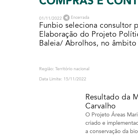
COMPRAS E CON
Encerrada
01/11/2022
Funbio seleciona consultor 
Elaboração do Projeto Polí
Baleia/ Abrolhos, no âmbit
Região: Território nacional
Data Limite: 15/11/2022
Resultado da M
Carvalho
O Projeto Áreas Mari
criado e implementad
a conservação da bio