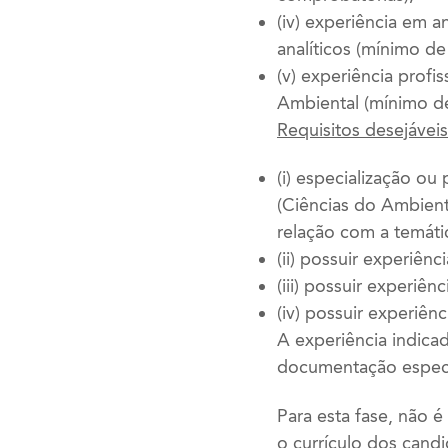
(iv) experiência em a
analíticos (mínimo d
(v) experiência prof
Ambiental (mínimo d
Requisitos desejáveis
(i) especialização o
(Ciências do Ambien
relação com a temáti
(ii) possuir experiê
(iii) possuir experiê
(iv) possuir experiê
A experiência indic
documentação específ
Para esta fase, não 
o currículo dos candi