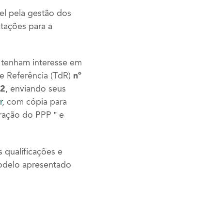
el pela gestão dos
tações para a
 tenham interesse em
de Referência (TdR)
nº
22
, enviando seus
r
, com cópia para
ração do PPP ” e
 qualificações e
 modelo apresentado