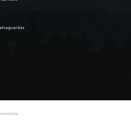
Salvaguardas
versidade