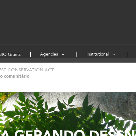
Agencies
Institutional
IO Grants
EST CONSERVATION ACT –
o comunitário
TA GERANDO DESE