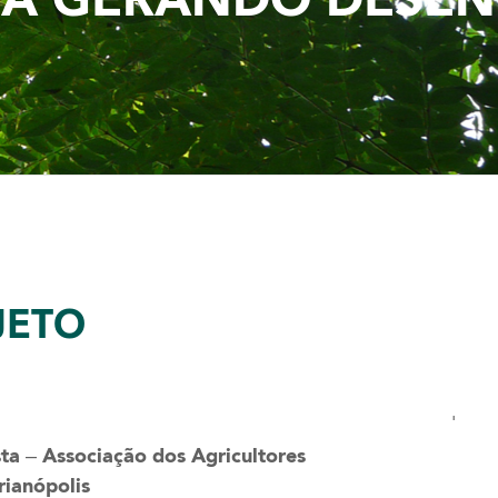
O
JETO
'
sta – Associação dos Agricultores
rianópolis