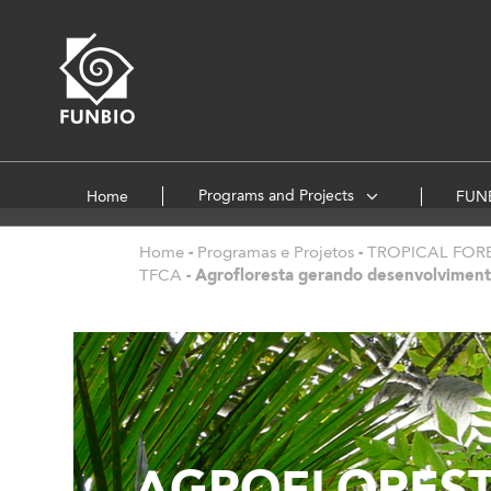
Programs and Projects
Home
FUNB
Home
-
Programas e Projetos
-
TROPICAL FOR
TFCA
-
Agrofloresta gerando desenvolviment
AGROFLORES