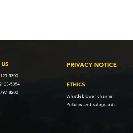
 US
PRIVACY NOTICE
2123-5300
 2123-5354
ETHICS
3797-8200
Whistleblower channel
Policies and safeguards