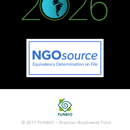
© 2017 FUNBIO – Brazilian Biodivesity Fund