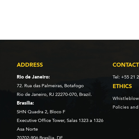
ADDRESS
CONTACT
Rio de Janeiro:
Tel: +55 21 
72. Rua das Palmeiras,
Botafogo
ETHICS
Rio de Janeiro, RJ 22270-070,
Brazil.
Whistleblow
Brasília:
Policies an
SHN Quadra 2, Bloco F
Executive Office Tower, Salas 1323 a 1326
Asa Norte
70702-906 Brasília, DF