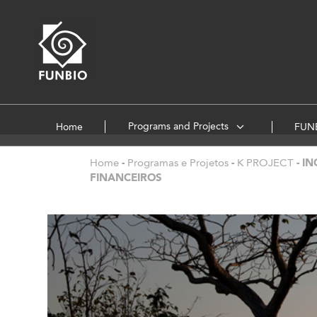
Programs and Projects
Home
FUNB
Home
-
Programas e Projetos
-
K PROJECT
-
IN
FINANCEIROS