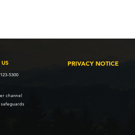
 US
PRIVACY NOTICE
2123-5300
er channel
d safeguards