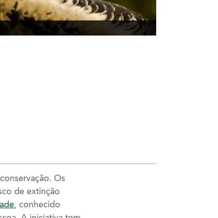
e conservação. Os
isco de extinção
dade
, conhecido
oa. A iniciativa tem