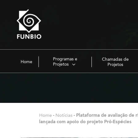
Programas e
Chamadas de
Home
Projetos
Projetos
Home
-
Notícias
-
Plataforma de avaliação de r
lançada com apoio do projeto Pró-Espécies