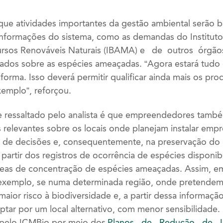
que atividades importantes da gestão ambiental serão b
nformações do sistema, como as demandas do Instituto 
rsos Renováveis Naturais (IBAMA) e de outros órgãos
dados sobre as espécies ameaçadas. “Agora estará tudo 
orma. Isso deverá permitir qualificar ainda mais os pro
xemplo”, reforçou.
 ressaltado pelo analista é que empreendedores tamb
 relevantes sobre os locais onde planejam instalar emp
a de decisões e, consequentemente, na preservação do
a partir dos registros de ocorrência de espécies disponi
 áreas de concentração de espécies ameaçadas. Assim,
r exemplo, se numa determinada região, onde pretendem
ior risco à biodiversidade e, a partir dessa informação
ar por um local alternativo, com menor sensibilidade. 
 pelo ICMBio por meio dos
Planos de Redução de 