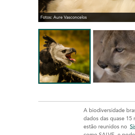
Fotos: Aure Vasconcelos
A biodiversidade bra
dados das quase 15 mi
estão reunidos no
Si
como SALVE, e podem