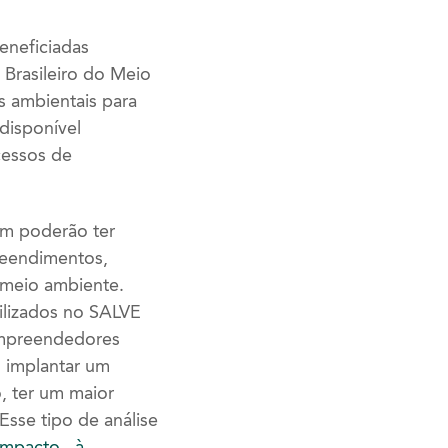
eneficiadas
Brasileiro do Meio
 ambientais para
disponível
cessos de
ém poderão ter
reendimentos,
 meio ambiente.
bilizados no SALVE
 empreendedores
 implantar um
, ter um maior
Esse tipo de análise
Impacto à