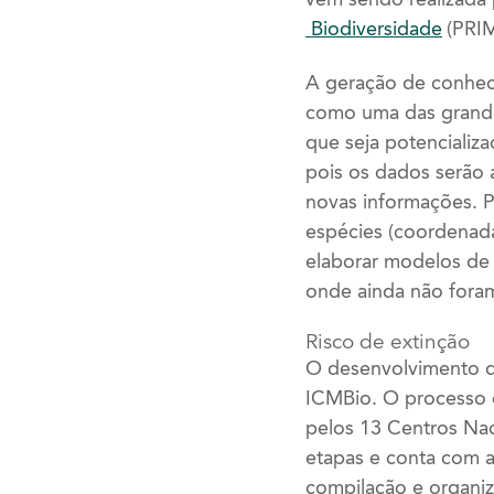
Biodiversidade
(PRIM
A geração de conheci
como uma das grandes
que seja potencializ
pois os dados serão a
novas informações. P
espécies (coordenad
elaborar modelos de 
onde ainda não foram
Risco de extinção
O desenvolvimento do
ICMBio. O processo d
pelos 13 Centros Nac
etapas e conta com a 
compilação e organiz