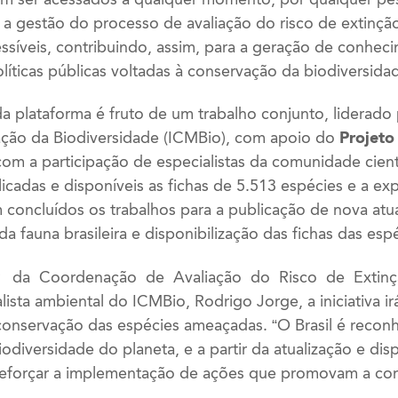
ar a gestão do processo de avaliação do risco de extinçã
ssíveis, contribuindo, assim, para a geração de conhec
íticas públicas voltadas à conservação da biodiversida
 plataforma é fruto de um trabalho conjunto, liderado 
ão da Biodiversidade (ICMBio), com apoio do
Projeto
com a participação de especialistas da comunidade cient
cadas e disponíveis as fichas de 5.513 espécies e a exp
m concluídos os trabalhos para a publicação de nova atua
 fauna brasileira e disponibilização das fichas das esp
 da Coordenação de Avaliação do Risco de Extinçã
sta ambiental do ICMBio, Rodrigo Jorge, a iniciativa irá
conservação das espécies ameaçadas. “O Brasil é reco
iodiversidade do planeta, e a partir da atualização e dis
 reforçar a implementação de ações que promovam a co