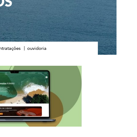
OS
ntratações
ouvidoria