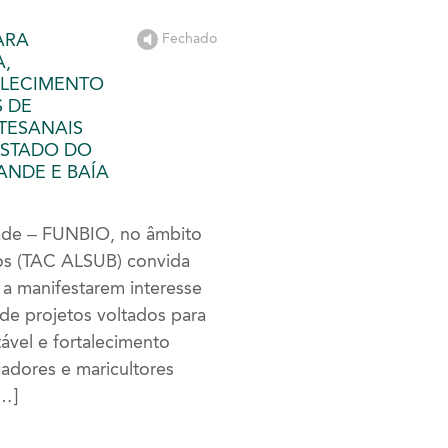
ARA
Fechado
A,
ALECIMENTO
 DE
TESANAIS
ESTADO DO
RANDE E BAÍA
dade – FUNBIO, no âmbito
os (TAC ALSUB) convida
l a manifestarem interesse
de projetos voltados para
ável e fortalecimento
adores e maricultores
[…]