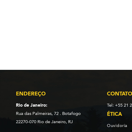
ENDEREÇO
CONTAT
Rio de Janeiro:
Tel: +55 21 
Rua das Palmeiras, 72 . Botafogo
ÉTICA
22270-070 Rio de Janeiro, RJ
Ouvidoria