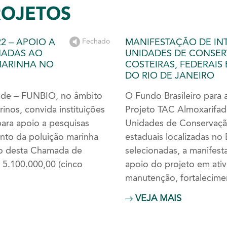
ROJETOS
2 – APOIO A
MANIFESTAÇÃO DE INT
Fechado
NADAS AO
UNIDADES DE CONSER
MARINHA NO
COSTEIRAS, FEDERAIS
DO RIO DE JANEIRO
dade – FUNBIO, no âmbito
O Fundo Brasileiro para
nos, convida instituições
Projeto TAC Almoxarifa
para apoio a pesquisas
Unidades de Conservação
ento da poluição marinha
estaduais localizadas no 
io desta Chamada de
selecionadas, a manifest
$ 5.100.000,00 (cinco
apoio do projeto em ativ
manutenção, fortalecimen
VEJA MAIS