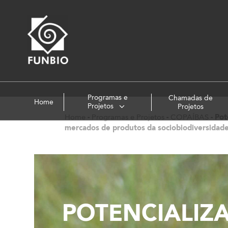
Programas e
Chamadas de
Home
Projetos
Projetos
Home
-
Programas e Projetos
-
COPAÍBAS
-
Pot
mercados de produtos da sociobiodiversidad
POTENCIALIZ