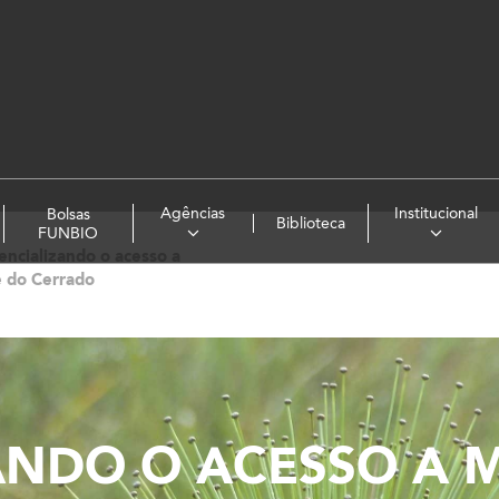
Agências
Institucional
Bolsas
Biblioteca
FUNBIO
encializando o acesso a
e do Cerrado
ANDO O ACESSO A 