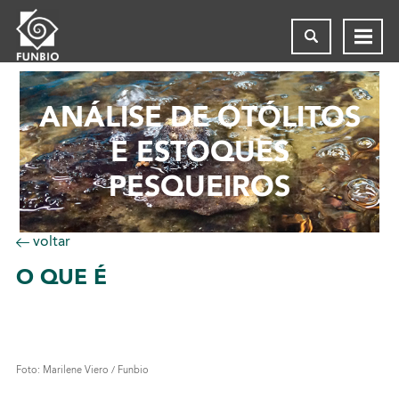
ANÁLISE DE OTÓLITOS
E ESTOQUES
PESQUEIROS
voltar
O
QUE É
Foto: Marilene Viero / Funbio