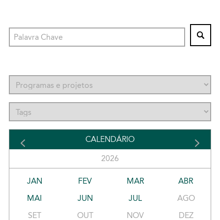
CALENDÁRIO
2026
JAN
FEV
MAR
ABR
MAI
JUN
JUL
AGO
SET
OUT
NOV
DEZ