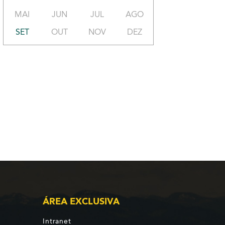
MAI
JUN
JUL
AGO
SET
OUT
NOV
DEZ
ÁREA EXCLUSIVA
Intranet