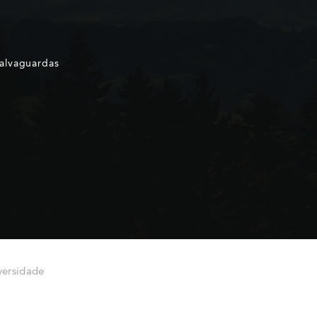
Salvaguardas
versidade