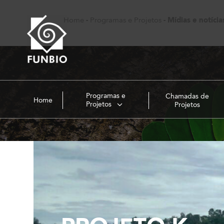
Home
-
Programas e Projetos
-
Mídias e notícia
Programas e
Chamadas de
Home
Projetos
Projetos