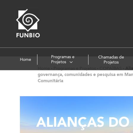
Programas e
Chamadas de
Home
Projetos
Projetos
Home
-
Programas e Projetos
-
COPAÍBAS
-
Ali
governança, comunidades e pesquisa em Man
Comunitária
ALIANÇAS DO