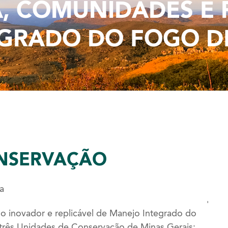
 COMUNIDADES E 
GRADO DO FOGO D
NSERVAÇÃO
a
'
 inovador e replicável de Manejo Integrado do
três Unidades de Conservação de Minas Gerais: