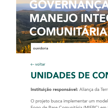
GOVERNANÇA,
MANEJO INTE
COMUNITÁRIA
ouvidoria
voltar
UNIDADES
DE CO
Instituição responsável:
Aliança da Terr
O projeto busca implementar um modelo
Fogo de Base Comunitária (MIFBC) em 