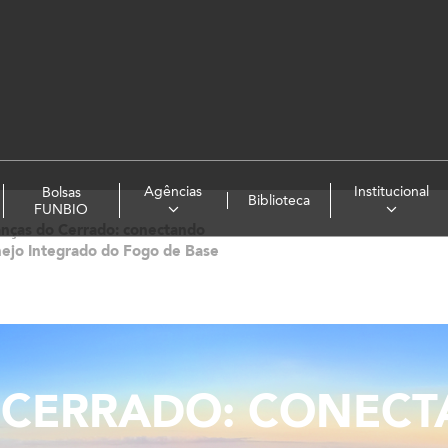
Agências
Institucional
Bolsas
Biblioteca
FUNBIO
anças do Cerrado: conectando
ejo Integrado do Fogo de Base
 CERRADO: CONEC