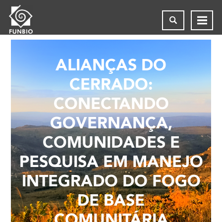
ALIANÇAS DO
CERRADO:
CONECTANDO
GOVERNANÇA,
COMUNIDADES E
PESQUISA EM MANEJO
INTEGRADO DO FOGO
DE BASE
COMUNITÁRIA