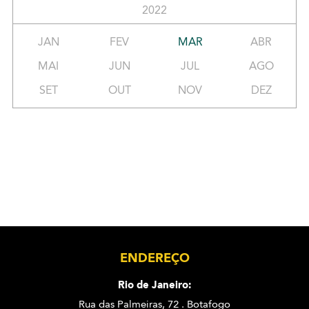
2022
JAN
FEV
MAR
ABR
MAI
JUN
JUL
AGO
SET
OUT
NOV
DEZ
ENDEREÇO
Rio de Janeiro:
Rua das Palmeiras, 72 . Botafogo