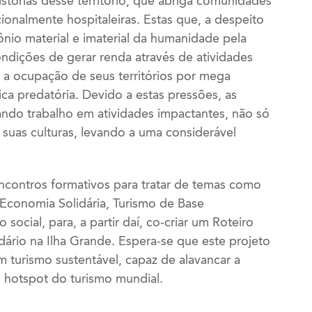
stórias desse território, que abriga comunidades
icionalmente hospitaleiras. Estas que, a despeito
̂nio material e imaterial da humanidade pela
ções de gerar renda através de atividades
a ocupação de seus territórios por mega
tica predatória. Devido a estas pressões, as
do trabalho em atividades impactantes, não só
suas culturas, levando a uma considerável
encontros formativos para tratar de temas como
, Economia Solidária, Turismo de Base
 social, para, a partir daí, co-criar um Roteiro
idário na Ilha Grande. Espera-se que este projeto
m turismo sustentável, capaz de alavancar a
no hotspot do turismo mundial.