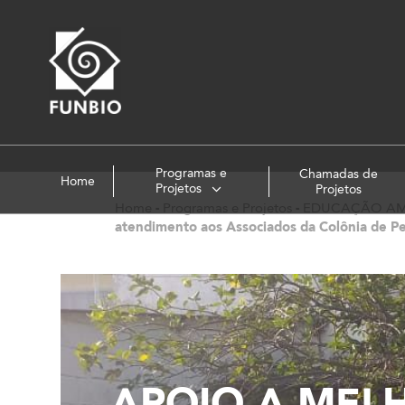
Programas e
Chamadas de
Home
Projetos
Projetos
Home
-
Programas e Projetos
-
EDUCAÇÃO AM
atendimento aos Associados da Colônia de P
APOIO A MEL