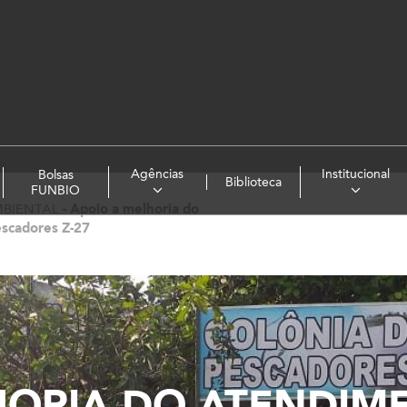
Agências
Institucional
Bolsas
Biblioteca
FUNBIO
BIENTAL
-
Apoio a melhoria do
escadores Z-27
HORIA DO ATENDIM