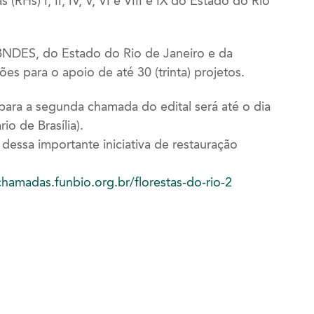
(RHs) I, II, IV, V, VI e VIII e IX do Estado do Rio
 BNDES, do Estado do Rio de Janeiro e da
es para o apoio de até 30 (trinta) projetos.
ara a segunda chamada do edital será até o dia
io de Brasília).
dessa importante iniciativa de restauração
chamadas.funbio.org.br/florestas-do-rio-2