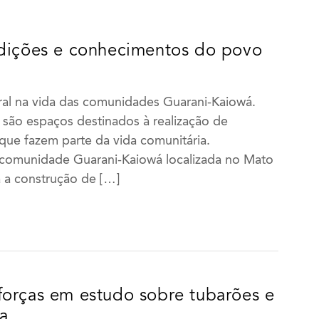
adições e conhecimentos do povo
ral na vida das comunidades Guarani-Kaiowá.
ão espaços destinados à realização de
 que fazem parte da vida comunitária.
 comunidade Guarani-Kaiowá localizada no Mato
a a construção de […]
024
2025
MAR
ABR
JAN
FEV
MAR
ABR
JUL
AGO
MAI
JUN
JUL
AGO
forças em estudo sobre tubarões e
NOV
DEZ
SET
OUT
NOV
DEZ
a