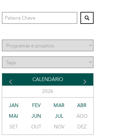
CALENDÁRIO
2026
JAN
FEV
MAR
ABR
MAI
JUN
JUL
AGO
SET
OUT
NOV
DEZ