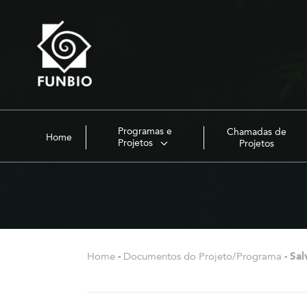
Programas e
Chamadas de
Home
Projetos
Projetos
Home
-
Documentos do Projeto/Programa
-
Sal