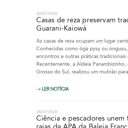
30/07/2026
Casas de reza preservam tr
Guarani-Kaiowá
As casas de reza ocupam um lugar cent
Conhecidas como óga pysy ou ongusu, s
encontros e outras práticas tradicionais
Recentemente, a Aldeia Panambizinho,
Grosso do Sul, realizou um mutirão par
2023
2
LER NOTÍCIA
JAN
FEV
MAR
ABR
JAN
FEV
MAI
JUN
JUL
AGO
MAI
JUN
24/07/2026
Ciência e pescadores unem 
SET
OUT
NOV
DEZ
SET
OUT
raias da APA da Baleia Franc