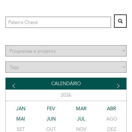
CALENDÁRIO
2026
JAN
FEV
MAR
ABR
MAI
JUN
JUL
AGO
SET
OUT
NOV
DEZ